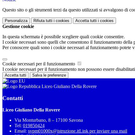
Questo sito o gli strumenti terzi da questo utilizzati si avvalgono di coo
Personalizza
Rifiuta tutti
i cookies
Accetta tutti
i cookies
Gestione cookie
In questa schermata è possibile scegliere quali cookie consentire.
I cookie necessari sono quelli che consentono il funzionamento della pi
Per conoscere quali sono i cookie necessari al funzionamento potete v
Cookie necessari per il funzionamento
I cookie necessari per il funzionamento non possono essere disabilitati.
Accetta tutti
Salva le preferenze
Liceo Giuliano Della Rovere
Contatti
Liceo Giuliano Della Rovere
Via Monturbano, 8 – 17100 Savona
Tel:
019850424
Email:
svpm01000x@istruzione.it
Link per inviare una mail