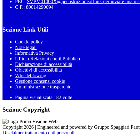
PEC:
SVPM01000X@pec.istruzione.it
Link per inviare una ma
C.F.: 80014290094
Sezione Link Utili
Cookie policy
Note legali
Informativa Privacy
Ufficio Relazioni con il Pubblico
Dichiarazione di accessibilità
Obiettivi di accessibilità
Whistleblowing
Gestione consensi cookie
Amministrazione trasparente
Pagina visualizzata
182
volte
Sezione Copyright
Copyright 2026 | Engineered and powered by Gruppo Spaggiari Parm
Disclaimer trattamento dati personali