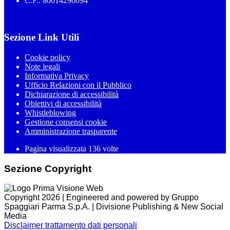
C.F.: 80014290094
Sezione Link Utili
Cookie policy
Note legali
Informativa Privacy
Ufficio Relazioni con il Pubblico
Dichiarazione di accessibilità
Obiettivi di accessibilità
Whistleblowing
Gestione consensi cookie
Amministrazione trasparente
Pagina visualizzata
136
volte
Sezione Copyright
Copyright 2026 | Engineered and powered by Gruppo
Spaggiari Parma S.p.A. | Divisione Publishing & New Social
Media
Disclaimer trattamento dati personali