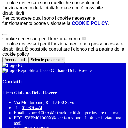
I cookie necessari sono quelli che consentono il
funzionamento della piattaforma e non è possibile
disabilitarli.
Per conoscere quali sono i cookie necessari al
funzionamento potete visionare la
COOKIE POLICY
.
Cookie necessari per il funzionamento
I cookie necessari per il funzionamento non possono essere
disabilitati. È possibile consultare l'elenco nella pagina della
cookie policy.
Accetta tutti
Salva le preferenze
Liceo Giuliano Della Rovere
Contatti
Liceo Giuliano Della Rovere
Via Monturbano, 8 – 17100 Savona
Tel:
019850424
Email:
svpm01000x@istruzione.it
Link per inviare una mail
PEC:
SVPM01000X@pec.istruzione.it
Link per inviare una
mail