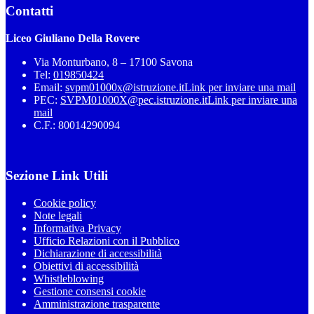
Contatti
Liceo Giuliano Della Rovere
Via Monturbano, 8 – 17100 Savona
Tel:
019850424
Email:
svpm01000x@istruzione.it
Link per inviare una mail
PEC:
SVPM01000X@pec.istruzione.it
Link per inviare una
mail
C.F.: 80014290094
Sezione Link Utili
Cookie policy
Note legali
Informativa Privacy
Ufficio Relazioni con il Pubblico
Dichiarazione di accessibilità
Obiettivi di accessibilità
Whistleblowing
Gestione consensi cookie
Amministrazione trasparente