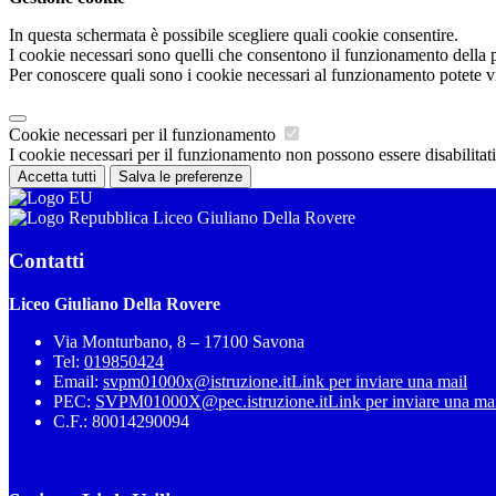
In questa schermata è possibile scegliere quali cookie consentire.
I cookie necessari sono quelli che consentono il funzionamento della pi
Per conoscere quali sono i cookie necessari al funzionamento potete v
Cookie necessari per il funzionamento
I cookie necessari per il funzionamento non possono essere disabilitati.
Accetta tutti
Salva le preferenze
Liceo Giuliano Della Rovere
Contatti
Liceo Giuliano Della Rovere
Via Monturbano, 8 – 17100 Savona
Tel:
019850424
Email:
svpm01000x@istruzione.it
Link per inviare una mail
PEC:
SVPM01000X@pec.istruzione.it
Link per inviare una ma
C.F.: 80014290094