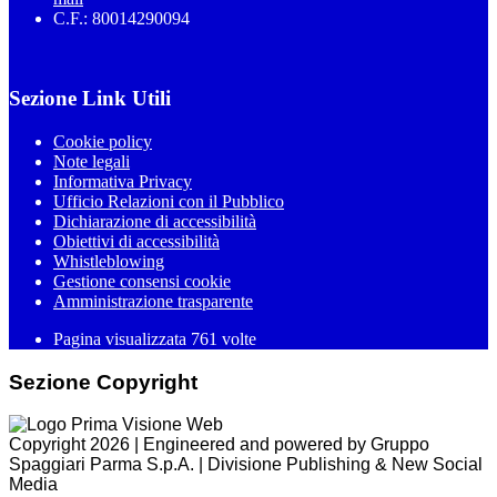
C.F.: 80014290094
Sezione Link Utili
Cookie policy
Note legali
Informativa Privacy
Ufficio Relazioni con il Pubblico
Dichiarazione di accessibilità
Obiettivi di accessibilità
Whistleblowing
Gestione consensi cookie
Amministrazione trasparente
Pagina visualizzata
761
volte
Sezione Copyright
Copyright 2026 | Engineered and powered by Gruppo
Spaggiari Parma S.p.A. | Divisione Publishing & New Social
Media