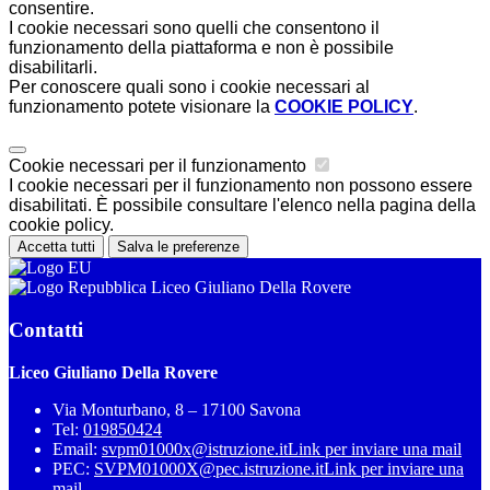
consentire.
I cookie necessari sono quelli che consentono il
funzionamento della piattaforma e non è possibile
disabilitarli.
Per conoscere quali sono i cookie necessari al
funzionamento potete visionare la
COOKIE POLICY
.
Cookie necessari per il funzionamento
I cookie necessari per il funzionamento non possono essere
disabilitati. È possibile consultare l'elenco nella pagina della
cookie policy.
Accetta tutti
Salva le preferenze
Liceo Giuliano Della Rovere
Contatti
Liceo Giuliano Della Rovere
Via Monturbano, 8 – 17100 Savona
Tel:
019850424
Email:
svpm01000x@istruzione.it
Link per inviare una mail
PEC:
SVPM01000X@pec.istruzione.it
Link per inviare una
mail