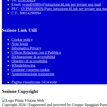
Tel:
019850424
Email:
svpm01000x@istruzione.it
Link per inviare una mail
PEC:
SVPM01000X@pec.istruzione.it
Link per inviare una ma
C.F.: 80014290094
Sezione Link Utili
Cookie policy
Note legali
Informativa Privacy
Ufficio Relazioni con il Pubblico
Dichiarazione di accessibilità
Obiettivi di accessibilità
Whistleblowing
Gestione consensi cookie
Amministrazione trasparente
Pagina visualizzata
1414
volte
Sezione Copyright
Copyright 2026 | Engineered and powered by Gruppo Spaggiari Parm