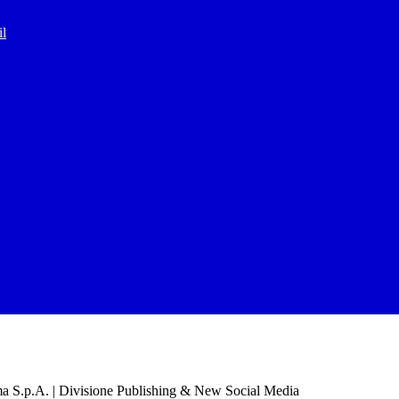
il
a S.p.A. | Divisione Publishing & New Social Media