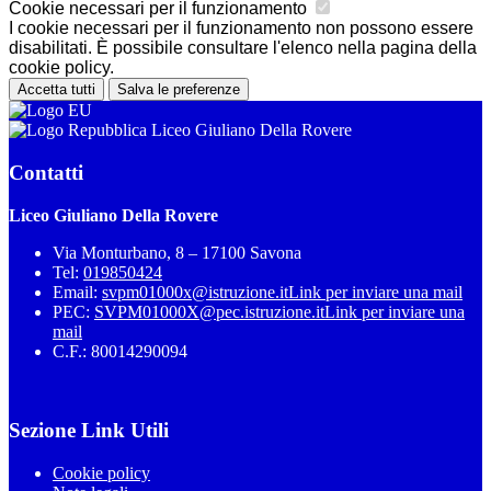
Cookie necessari per il funzionamento
I cookie necessari per il funzionamento non possono essere
disabilitati. È possibile consultare l'elenco nella pagina della
cookie policy.
Accetta tutti
Salva le preferenze
Liceo Giuliano Della Rovere
Contatti
Liceo Giuliano Della Rovere
Via Monturbano, 8 – 17100 Savona
Tel:
019850424
Email:
svpm01000x@istruzione.it
Link per inviare una mail
PEC:
SVPM01000X@pec.istruzione.it
Link per inviare una
mail
C.F.: 80014290094
Sezione Link Utili
Cookie policy