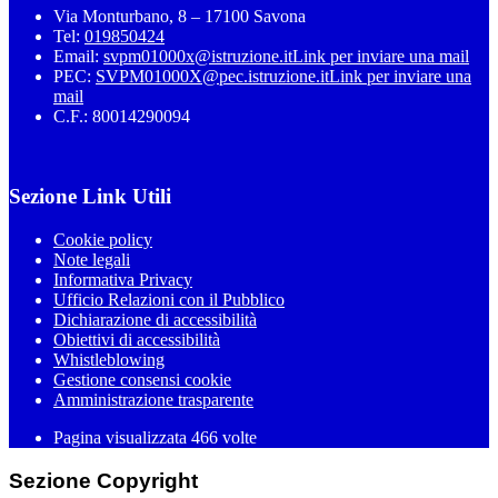
Via Monturbano, 8 – 17100 Savona
Tel:
019850424
Email:
svpm01000x@istruzione.it
Link per inviare una mail
PEC:
SVPM01000X@pec.istruzione.it
Link per inviare una
mail
C.F.: 80014290094
Sezione Link Utili
Cookie policy
Note legali
Informativa Privacy
Ufficio Relazioni con il Pubblico
Dichiarazione di accessibilità
Obiettivi di accessibilità
Whistleblowing
Gestione consensi cookie
Amministrazione trasparente
Pagina visualizzata
466
volte
Sezione Copyright