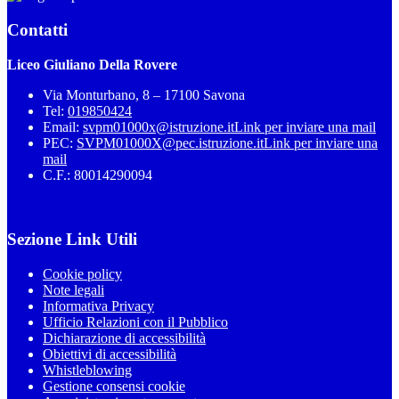
Contatti
Liceo Giuliano Della Rovere
Via Monturbano, 8 – 17100 Savona
Tel:
019850424
Email:
svpm01000x@istruzione.it
Link per inviare una mail
PEC:
SVPM01000X@pec.istruzione.it
Link per inviare una
mail
C.F.: 80014290094
Sezione Link Utili
Cookie policy
Note legali
Informativa Privacy
Ufficio Relazioni con il Pubblico
Dichiarazione di accessibilità
Obiettivi di accessibilità
Whistleblowing
Gestione consensi cookie