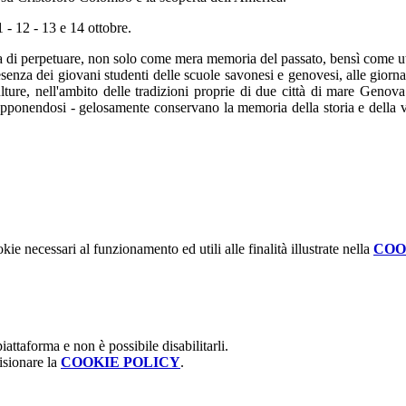
 - 12 - 13 e 14 ottobre.
ia di perpetuare, non solo come mera memoria del passato, bensì come util
esenza dei giovani studenti delle scuole savonesi e genovesi, alle giornate
lture, nell'ambito delle tradizioni proprie di due città di mare Genova
rapponendosi - gelosamente conservano la memoria della storia e della v
kie necessari al funzionamento ed utili alle finalità illustrate nella
COO
attaforma e non è possibile disabilitarli.
isionare la
COOKIE POLICY
.