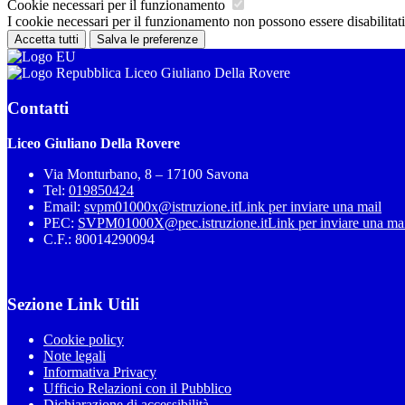
Cookie necessari per il funzionamento
I cookie necessari per il funzionamento non possono essere disabilitati.
Accetta tutti
Salva le preferenze
Liceo Giuliano Della Rovere
Contatti
Liceo Giuliano Della Rovere
Via Monturbano, 8 – 17100 Savona
Tel:
019850424
Email:
svpm01000x@istruzione.it
Link per inviare una mail
PEC:
SVPM01000X@pec.istruzione.it
Link per inviare una ma
C.F.: 80014290094
Sezione Link Utili
Cookie policy
Note legali
Informativa Privacy
Ufficio Relazioni con il Pubblico
Dichiarazione di accessibilità