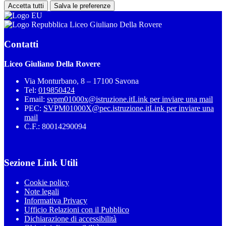
Accetta tutti
Salva le preferenze
Liceo Giuliano Della Rovere
Contatti
Liceo Giuliano Della Rovere
Via Monturbano, 8 – 17100 Savona
Tel:
019850424
Email:
svpm01000x@istruzione.it
Link per inviare una mail
PEC:
SVPM01000X@pec.istruzione.it
Link per inviare una
mail
C.F.: 80014290094
Sezione Link Utili
Cookie policy
Note legali
Informativa Privacy
Ufficio Relazioni con il Pubblico
Dichiarazione di accessibilità