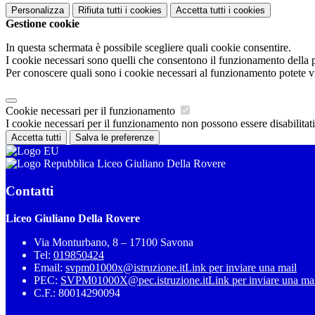
Personalizza
Rifiuta tutti
i cookies
Accetta tutti
i cookies
Gestione cookie
In questa schermata è possibile scegliere quali cookie consentire.
I cookie necessari sono quelli che consentono il funzionamento della pi
Per conoscere quali sono i cookie necessari al funzionamento potete v
Cookie necessari per il funzionamento
I cookie necessari per il funzionamento non possono essere disabilitati.
Accetta tutti
Salva le preferenze
Liceo Giuliano Della Rovere
Contatti
Liceo Giuliano Della Rovere
Via Monturbano, 8 – 17100 Savona
Tel:
019850424
Email:
svpm01000x@istruzione.it
Link per inviare una mail
PEC:
SVPM01000X@pec.istruzione.it
Link per inviare una ma
C.F.: 80014290094