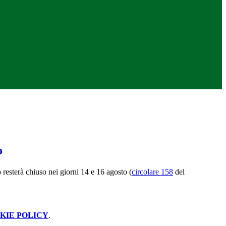
o
o resterà chiuso nei giorni 14 e 16 agosto (
circolare 158
del
KIE POLICY
.