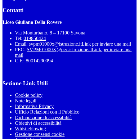
Contatti
Liceo Giuliano Della Rovere
Via Monturbano, 8 – 17100 Savona
Tel:
019850424
Email:
svpm01000x@istruzione.it
Link per inviare una mail
PEC:
SVPM01000X@pec.istruzione.it
Link per inviare una
mail
C.F.: 80014290094
Sezione Link Utili
Cookie policy
Note legali
Informativa Privacy
Ufficio Relazioni con il Pubblico
Dichiarazione di accessibilità
Obiettivi di accessibilità
Whistleblowing
Gestione consensi cookie