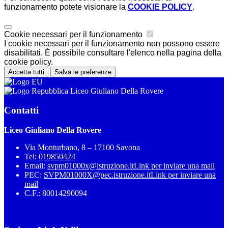
funzionamento potete visionare la
COOKIE POLICY
.
Cookie necessari per il funzionamento
I cookie necessari per il funzionamento non possono essere
disabilitati. È possibile consultare l'elenco nella pagina della
cookie policy.
Accetta tutti
Salva le preferenze
Liceo Giuliano Della Rovere
Contatti
Liceo Giuliano Della Rovere
Via Monturbano, 8 – 17100 Savona
Tel:
019850424
Email:
svpm01000x@istruzione.it
Link per inviare una mail
PEC:
SVPM01000X@pec.istruzione.it
Link per inviare una
mail
C.F.: 80014290094