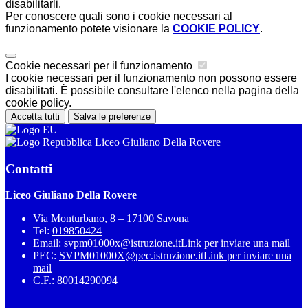
disabilitarli.
Per conoscere quali sono i cookie necessari al
funzionamento potete visionare la
COOKIE POLICY
.
Cookie necessari per il funzionamento
I cookie necessari per il funzionamento non possono essere
disabilitati. È possibile consultare l'elenco nella pagina della
cookie policy.
Accetta tutti
Salva le preferenze
Liceo Giuliano Della Rovere
Contatti
Liceo Giuliano Della Rovere
Via Monturbano, 8 – 17100 Savona
Tel:
019850424
Email:
svpm01000x@istruzione.it
Link per inviare una mail
PEC:
SVPM01000X@pec.istruzione.it
Link per inviare una
mail
C.F.: 80014290094