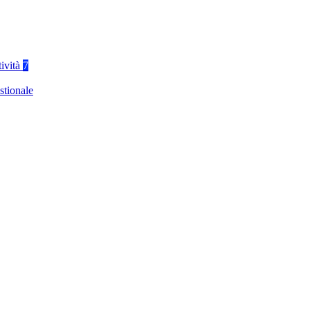
tività
7
stionale