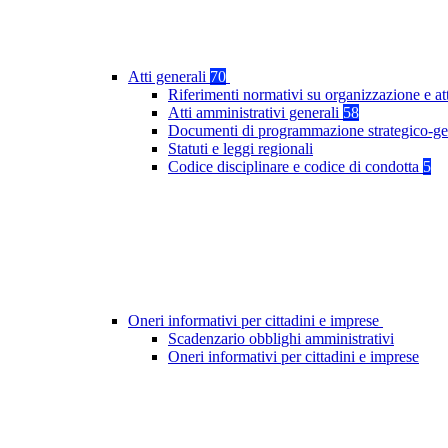
Atti generali
70
Riferimenti normativi su organizzazione e at
Atti amministrativi generali
58
Documenti di programmazione strategico-ge
Statuti e leggi regionali
Codice disciplinare e codice di condotta
5
Oneri informativi per cittadini e imprese
Scadenzario obblighi amministrativi
Oneri informativi per cittadini e imprese